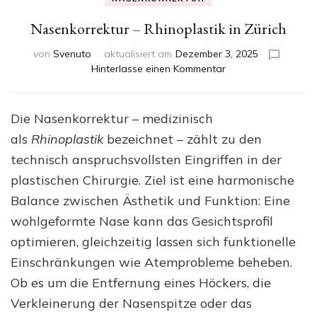
Nasenkorrektur – Rhinoplastik in Zürich
von
Svenuto
aktualisiert am
Dezember 3, 2025
zu
Hinterlasse einen Kommentar
Nasenkorrektur
–
Rhinoplastik
Die Nasenkorrektur – medizinisch
in
als
Rhinoplastik
bezeichnet – zählt zu den
Zürich
technisch anspruchsvollsten Eingriffen in der
plastischen Chirurgie. Ziel ist eine harmonische
Balance zwischen Ästhetik und Funktion: Eine
wohlgeformte Nase kann das Gesichtsprofil
optimieren, gleichzeitig lassen sich funktionelle
Einschränkungen wie Atemprobleme beheben.
Ob es um die Entfernung eines Höckers, die
Verkleinerung der Nasenspitze oder das