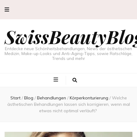
SwissBeautyBlo
Entdecke neue Schönheitsbehandlungen, News der ästhetischen
Medizin, Make-up-Looks und Anti-Aging-Tipps, sowie Ratschläge,
Trends und mehr
Start
/
Blog
/
Behandlungen
/
Körperkonturierung
/
Welche
ästhetischen Behandlungen lassen sich korrigieren, wenn mal
etwas nicht optimal verläuft?