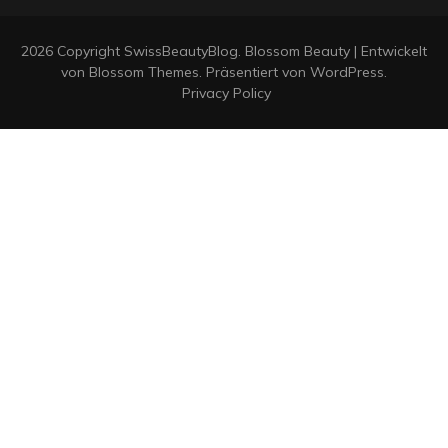
2026 Copyright
SwissBeautyBlog
.
Blossom Beauty | Entwickelt
von
Blossom Themes
. Präsentiert von
WordPress
.
Privacy Policy