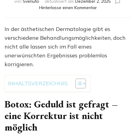
von
Svenuto
aktualisiert am
Dezember 2, 2025
zu
Hinterlasse einen Kommentar
Welche
ästhetischen
Behandlungen
In der ästhetischen Dermatologie gibt es
lassen
verschiedene Behandlungsmöglichkeiten, doch
sich
korrigieren,
nicht alle lassen sich im Fall eines
wenn
unerwünschten Ergebnisses problemlos
mal
korrigieren.
etwas
nicht
optimal
INHALTSVERZEICHNIS
verläuft?
Botox: Geduld ist gefragt –
eine Korrektur ist nicht
möglich