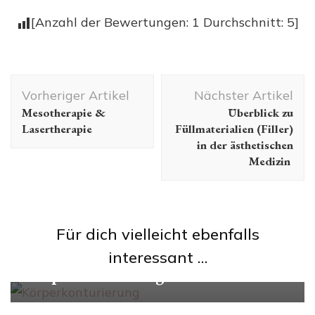
[Anzahl der Bewertungen:
1
Durchschnitt:
5
]
Beitragsnavigation
Vorheriger Artikel
Nächster Artikel
Mesotherapie &
Überblick zu
Lasertherapie
Füllmaterialien (Filler)
in der ästhetischen
Medizin
Für dich vielleicht ebenfalls
Körperkonturierung
Body – Ästhetische
interessant …
Körperbehandlungen im Fokus
Körperkonturierung
Körperkonturiereung in der