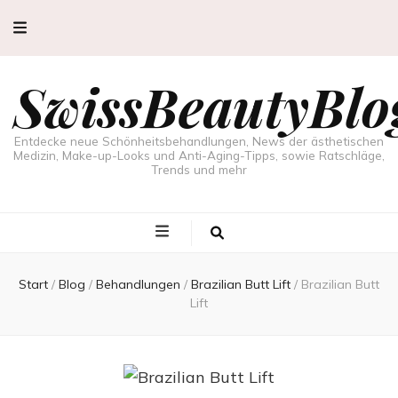
SwissBeautyBlo
Entdecke neue Schönheitsbehandlungen, News der ästhetischen
Medizin, Make-up-Looks und Anti-Aging-Tipps, sowie Ratschläge,
Trends und mehr
Start
/
Blog
/
Behandlungen
/
Brazilian Butt Lift
/
Brazilian Butt
Lift