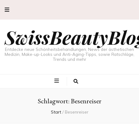
SwissBeautyBlo
Entdecke neue Schönheitsbehandlungen, News der ästhetischen
Medizin, Make-up-Looks und Anti-Aging-Tipps, sowie Ratschläge,
Trends und mehr
Schlagwort:
Besenreiser
Start
/
Besenreiser