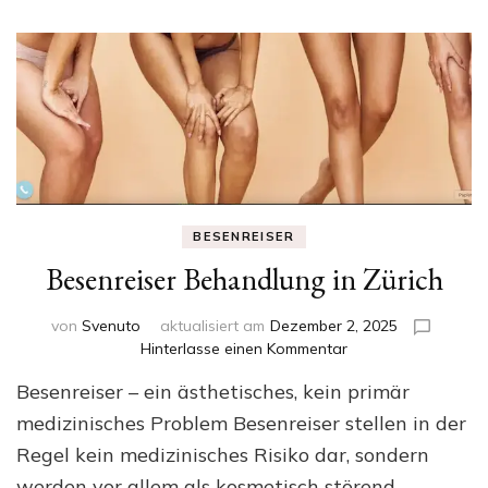
BESENREISER
Besenreiser Behandlung in Zürich
von
Svenuto
aktualisiert am
Dezember 2, 2025
zu
Hinterlasse einen Kommentar
Besenreiser
Besenreiser – ein ästhetisches, kein primär
Behandlung
in
medizinisches Problem Besenreiser stellen in der
Zürich
Regel kein medizinisches Risiko dar, sondern
werden vor allem als kosmetisch störend