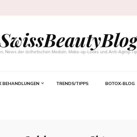
SwissBeautyBlo
, News der ästhetischen Medizin, Make-up-Looks und Anti-Aging-Tip
X BEHANDLUNGEN
TRENDS/TIPPS
BOTOX-BLOG