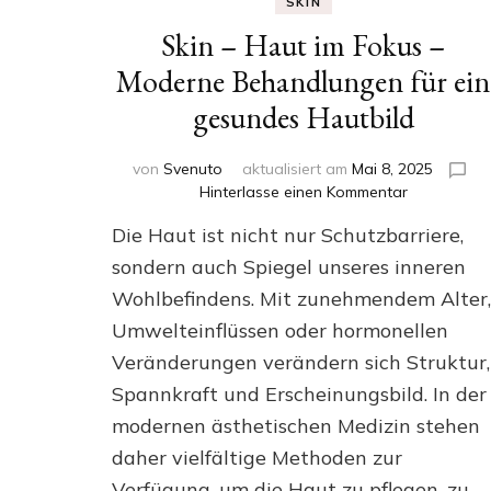
SKIN
Skin – Haut im Fokus –
Moderne Behandlungen für ein
gesundes Hautbild
von
Svenuto
aktualisiert am
Mai 8, 2025
zu
Hinterlasse einen Kommentar
Skin
Die Haut ist nicht nur Schutzbarriere,
–
Haut
sondern auch Spiegel unseres inneren
im
Wohlbefindens. Mit zunehmendem Alter,
Fokus
Umwelteinflüssen oder hormonellen
–
Moderne
Veränderungen verändern sich Struktur,
Behandlun
Spannkraft und Erscheinungsbild. In der
für
ein
modernen ästhetischen Medizin stehen
gesundes
daher vielfältige Methoden zur
Hautbild
Verfügung, um die Haut zu pflegen, zu