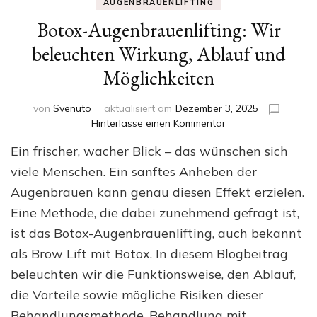
AUGENBRAUENLIFTING
Botox-Augenbrauenlifting: Wir
beleuchten Wirkung, Ablauf und
Möglichkeiten
von
Svenuto
aktualisiert am
Dezember 3, 2025
zu
Hinterlasse einen Kommentar
Botox-
Ein frischer, wacher Blick – das wünschen sich
Augenbrauenlifting:
Wir
viele Menschen. Ein sanftes Anheben der
beleuchten
Augenbrauen kann genau diesen Effekt erzielen.
Wirkung,
Eine Methode, die dabei zunehmend gefragt ist,
Ablauf
und
ist das Botox-Augenbrauenlifting, auch bekannt
Möglichkeiten
als Brow Lift mit Botox. In diesem Blogbeitrag
beleuchten wir die Funktionsweise, den Ablauf,
die Vorteile sowie mögliche Risiken dieser
Behandlungsmethode. Behandlung mit