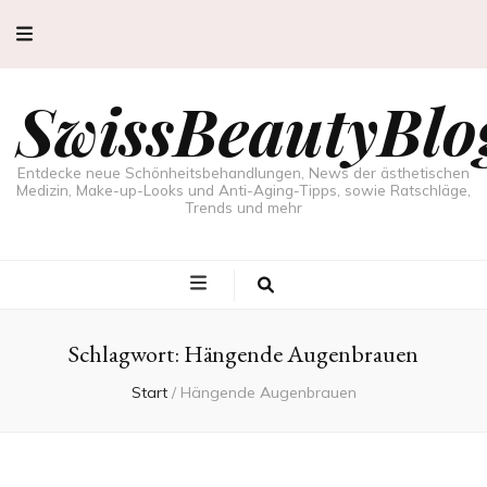
SwissBeautyBlo
Entdecke neue Schönheitsbehandlungen, News der ästhetischen
Medizin, Make-up-Looks und Anti-Aging-Tipps, sowie Ratschläge,
Trends und mehr
Schlagwort:
Hängende Augenbrauen
Start
/
Hängende Augenbrauen